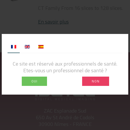
CT Family From 16 slices to 128 slices.
En savoir plus
Ce site est réservé aux professionnels de santé.
Etes-vous un professionnel de santé ?
OUI
NON
ZAC Esplanade Sud
650 Av St André de Codols
30900 Nîmes - FRANCE